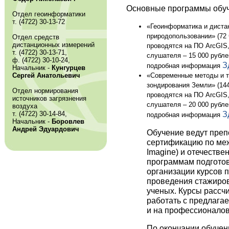
Основные программы обуч
Отдел геоинформатики
т. (4722) 30-13-72
«Геоинформатика и дистан
природопользовании» (72 
Отдел средств
дистанционных измерений
проводятся на ПО ArcGIS,
т. (4722) 30-13-71,
слушателя – 15 000 рублей
ф. (4722) 30-10-24,
З
подробная информация
Начальник -
Кунгурцев
Сергей Анатольевич
«Современные методы и т
зондирования Земли» (144
Отдел нормирования
проводятся на ПО ArcGIS,
источников загрязнения
слушателя – 20 000 рублей
воздуха
т. (4722) 30-14-84,
З
подробная информация
Начальник -
Боровлев
Андрей Эдуардович
Обучение ведут пре
сертификацию по ме
Imagine) и отечеств
программам подготов
организации курсов
проведения стажиров
ученых. Курсы рассчи
работать с предлага
и на профессионалов
По окончании обуче