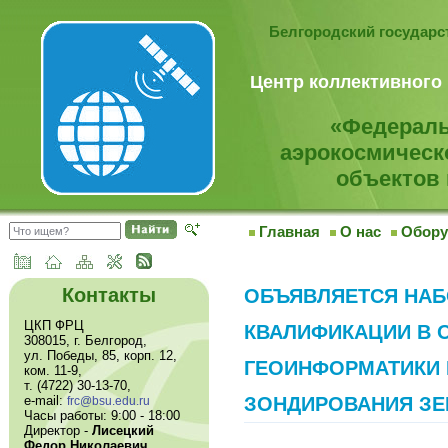
Белгородский государ
Центр коллективного
«Федераль
аэрокосмическ
объектов 
Главная
О нас
Обору
Контакты
ОБЪЯВЛЯЕТСЯ НАБ
ЦКП ФРЦ
КВАЛИФИКАЦИИ В 
308015, г. Белгород,
ул. Победы, 85, корп. 12,
ГЕОИНФОРМАТИКИ 
ком. 11-9,
т. (4722) 30-13-70,
e-mail:
ЗОНДИРОВАНИЯ З
frc@bsu.edu.ru
Часы работы: 9:00 - 18:00
Директор -
Лисецкий
Федор Николаевич