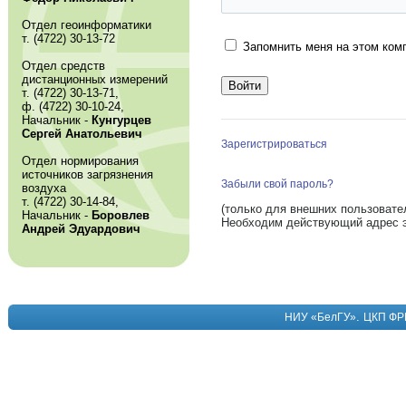
Отдел геоинформатики
т. (4722) 30-13-72
Запомнить меня на этом ком
Отдел средств
дистанционных измерений
т. (4722) 30-13-71,
ф. (4722) 30-10-24,
Начальник -
Кунгурцев
Сергей Анатольевич
Зарегистрироваться
Отдел нормирования
источников загрязнения
Забыли свой пароль?
воздуха
т. (4722) 30-14-84,
(только для внешних пользовате
Начальник -
Боровлев
Необходим действующий адрес э
Андрей Эдуардович
.
НИУ «БелГУ»
ЦКП ФР