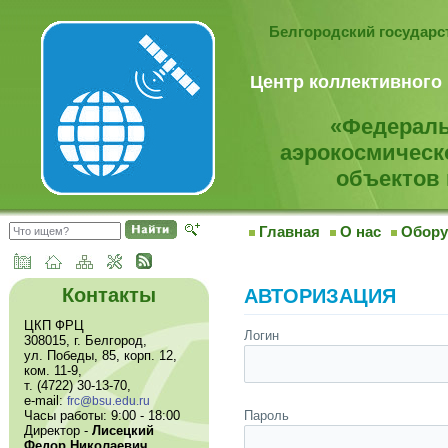
Белгородский государ
Центр коллективного
«Федераль
аэрокосмическ
объектов 
Главная
О нас
Обору
Контакты
АВТОРИЗАЦИЯ
ЦКП ФРЦ
Логин
308015, г. Белгород,
ул. Победы, 85, корп. 12,
ком. 11-9,
т. (4722) 30-13-70,
e-mail:
frc@bsu.edu.ru
Часы работы: 9:00 - 18:00
Пароль
Директор -
Лисецкий
Федор Николаевич