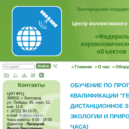
Белгородский государ
Центр коллективного
«Федераль
аэрокосмическ
объектов 
Главная
О нас
Обору
Контакты
ОБУЧЕНИЕ ПО ПР
ЦКП ФРЦ
КВАЛИФИКАЦИИ "Г
308015, г. Белгород,
ул. Победы, 85, корп. 12,
ДИСТАНЦИОННОЕ З
ком. 11-9,
т. (4722) 30-13-70,
e-mail:
ЭКОЛОГИИ И ПРИР
frc@bsu.edu.ru
Часы работы: 9:00 - 18:00
Директор -
Лисецкий
ЧАСА)
Федор Николаевич