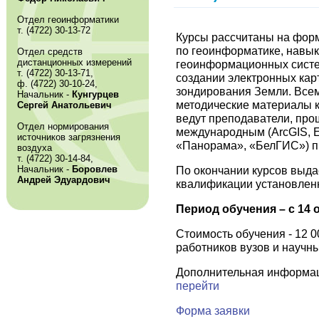
Отдел геоинформатики
т. (4722) 30-13-72
Курсы рассчитаны на фор
по геоинформатике, навы
Отдел средств
дистанционных измерений
геоинформационных систем
т. (4722) 30-13-71,
создании электронных кар
ф. (4722) 30-10-24,
зондирования Земли. Все
Начальник -
Кунгурцев
методические материалы к
Сергей Анатольевич
ведут преподаватели, пр
Отдел нормирования
международным (ArcGIS, E
источников загрязнения
«Панорама», «БелГИС») п
воздуха
т. (4722) 30-14-84,
Начальник -
Боровлев
По окончании курсов выд
Андрей Эдуардович
квалификации установленн
Период обучения – с 14 о
Стоимость обучения - 12 0
работников вузов и научны
Дополнительная информаци
перейти
Форма заявки