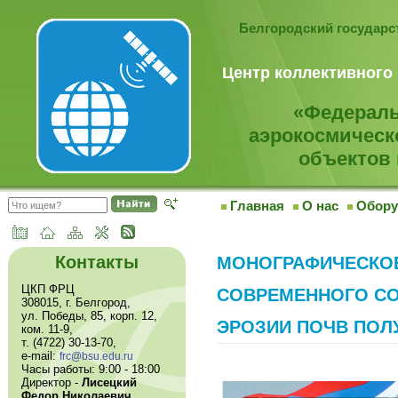
Белгородский государ
Центр коллективного
«Федераль
аэрокосмическ
объектов 
Главная
О нас
Обору
Контакты
МОНОГРАФИЧЕСКО
ЦКП ФРЦ
СОВРЕМЕННОГО СО
308015, г. Белгород,
ул. Победы, 85, корп. 12,
ЭРОЗИИ ПОЧВ ПОЛ
ком. 11-9,
т. (4722) 30-13-70,
e-mail:
frc@bsu.edu.ru
Часы работы: 9:00 - 18:00
Директор -
Лисецкий
Федор Николаевич