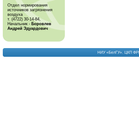
Отдел нормирования
источников загрязнения
воздуха
т. (4722) 30-14-84,
Начальник -
Боровлев
Андрей Эдуардович
.
НИУ «БелГУ»
ЦКП ФР