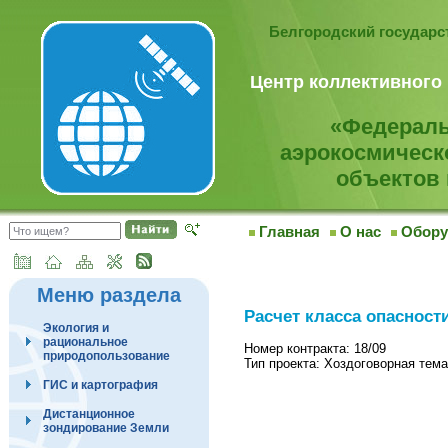
Белгородский государ
Центр коллективного
«Федераль
аэрокосмическ
объектов 
Главная
О нас
Обору
Меню раздела
Расчет класса опасност
Экология и
рациональное
Номер контракта: 18/09
природопользование
Тип проекта: Хоздоговорная тема
ГИС и картография
Дистанционное
зондирование Земли