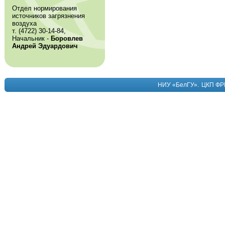
Отдел нормирования
источников загрязнения
воздуха
т. (4722) 30-14-84,
Начальник -
Боровлев
Андрей Эдуардович
.
НИУ «БелГУ»
ЦКП ФР