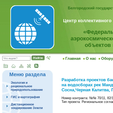
Белгородский государ
Центр коллективного
«Федераль
аэрокосмическ
объектов 
Главная
О нас
Обору
Меню раздела
Разработка проектов б
Экология и
на водосборах рек Манд
рациональное
Сосна,Черная Калитва,
природопользование
ГИС и картография
Номер контракта: №№ 70/11, 82/11,
Тип проекта: Региональное согл
Дистанционное
зондирование Земли