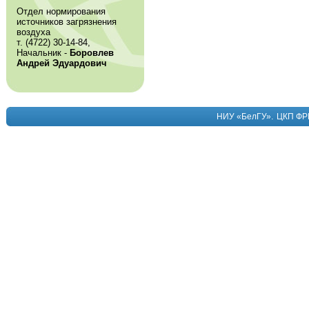
Отдел нормирования
источников загрязнения
воздуха
т. (4722) 30-14-84,
Начальник -
Боровлев
Андрей Эдуардович
.
НИУ «БелГУ»
ЦКП ФР