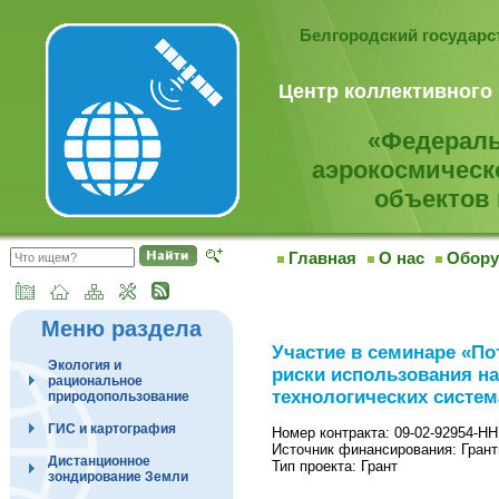
Белгородский государ
Центр коллективного
«Федераль
аэрокосмическ
объектов 
Главная
О нас
Обору
Меню раздела
Участие в семинаре «П
Экология и
риски использования на
рациональное
технологических систем
природопользование
ГИС и картография
Номер контракта: 09-02-92954-Н
Источник финансирования: Гра
Дистанционное
Тип проекта: Грант
зондирование Земли