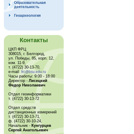
Образовательная
деятельность
Геоархеология
Контакты
ЦКП ФРЦ
308015, г. Белгород,
ул. Победы, 85, корп. 12,
ком. 11-9,
т. (4722) 30-13-70,
e-mail:
frc@bsu.edu.ru
Часы работы: 9:00 - 18:00
Директор -
Лисецкий
Федор Николаевич
Отдел геоинформатики
т. (4722) 30-13-72
Отдел средств
дистанционных измерений
т. (4722) 30-13-71,
ф. (4722) 30-10-24,
Начальник -
Кунгурцев
Сергей Анатольевич