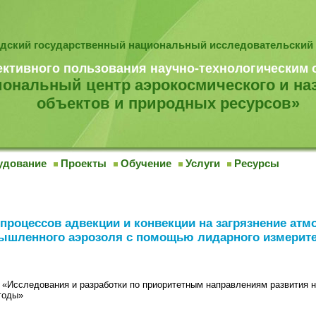
дский государственный национальный исследовательский 
ективного пользования научно-технологическим
ональный центр аэрокосмического и на
объектов и природных ресурсов»
удование
Проекты
Обучение
Услуги
Ресурсы
процессов адвекции и конвекции на загрязнение ат
мышленного аэрозоля с помощью лидарного измерит
«Исследования и разработки по приоритетным направлениям развития н
годы»