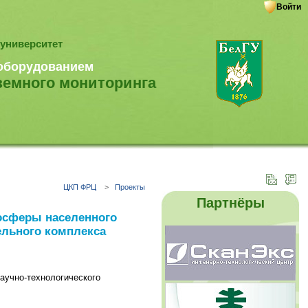
Войти
университет
 оборудованием
земного мониторинга
ЦКП ФРЦ
>
Проекты
Партнёры
мосферы населенного
ельного комплекса
аучно-технологического