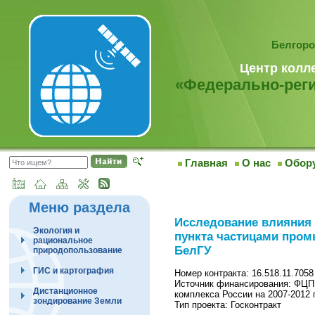
Белгоро
Центр колл
«Федерально-реги
Главная
О нас
Обор
Меню раздела
Исследование влияния 
Экология и
пункта частицами про
рациональное
БелГУ
природопользование
ГИС и картография
Номер контракта: 16.518.11.7058
Источник финансирования: ФЦП 
Дистанционное
комплекса России на 2007-2012 
зондирование Земли
Тип проекта: Госконтракт