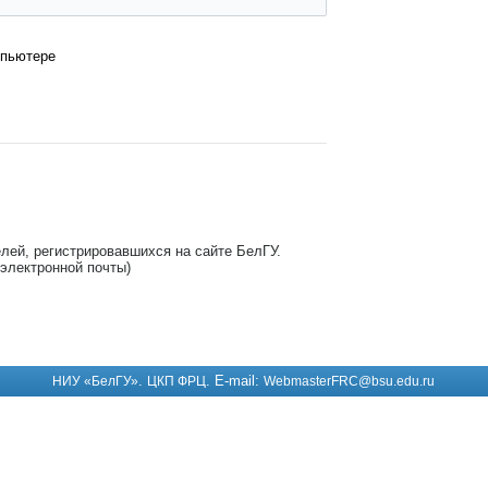
мпьютере
лей, регистрировавшихся на сайте БелГУ.
электронной почты)
.
. E-mail:
НИУ «БелГУ»
ЦКП ФРЦ
WebmasterFRC@bsu.edu.ru