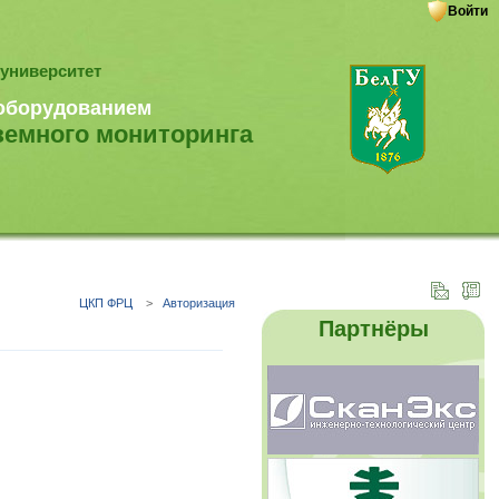
Войти
университет
 оборудованием
земного мониторинга
ЦКП ФРЦ
>
Авторизация
Партнёры