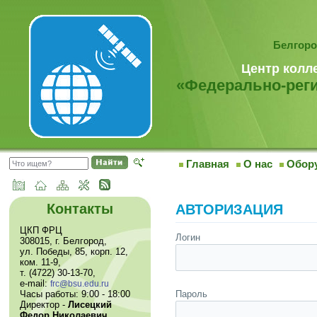
Белгоро
Центр колл
«Федерально-реги
Главная
О нас
Обор
Контакты
АВТОРИЗАЦИЯ
ЦКП ФРЦ
Логин
308015, г. Белгород,
ул. Победы, 85, корп. 12,
ком. 11-9,
т. (4722) 30-13-70,
e-mail:
frc@bsu.edu.ru
Часы работы: 9:00 - 18:00
Пароль
Директор -
Лисецкий
Федор Николаевич