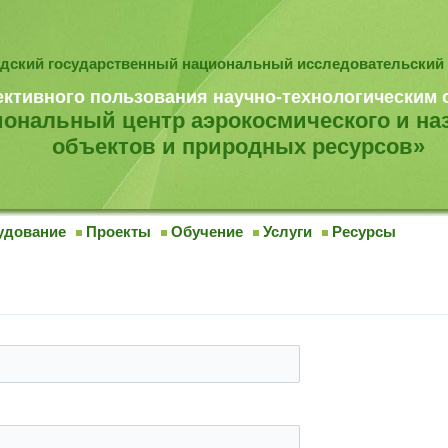
дский государственный национальный исследовательский 
ективного пользования научно-технологическим
ональный центр аэрокосмического и на
объектов и природных ресурсов»
удование
Проекты
Обучение
Услуги
Ресурсы