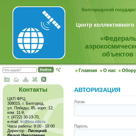
Белгородский государ
Центр коллективного
«Федераль
аэрокосмическ
объектов 
Главная
О нас
Обору
Контакты
АВТОРИЗАЦИЯ
ЦКП ФРЦ
Логин
308015, г. Белгород,
ул. Победы, 85, корп. 12,
ком. 11-9,
т. (4722) 30-13-70,
e-mail:
frc@bsu.edu.ru
Часы работы: 9:00 - 18:00
Пароль
Директор -
Лисецкий
Федор Николаевич