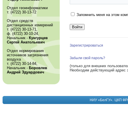
Отдел геоинформатики
т. (4722) 30-13-72
Запомнить меня на этом ком
Отдел средств
дистанционных измерений
т. (4722) 30-13-71,
ф. (4722) 30-10-24,
Начальник -
Кунгурцев
Сергей Анатольевич
Зарегистрироваться
Отдел нормирования
источников загрязнения
Забыли свой пароль?
воздуха
т. (4722) 30-14-84,
(только для внешних пользовате
Начальник -
Боровлев
Необходим действующий адрес э
Андрей Эдуардович
.
НИУ «БелГУ»
ЦКП ФР